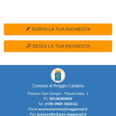
SCRIVI LA TUA RICHIESTA
SEGUI LA TUA RICHIESTA
Comune di Reggio Calabria
Palazzo San Giorgio - Piazza Italia, 1
p.i.
00136380805
tel.
(+39) 0965 3622111
email
accessocivico@reggiocal.it
pec
protocollo@pec.reggiocal.it